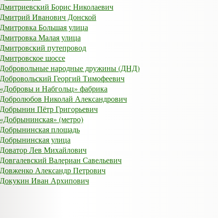
Дмитриевский Борис Николаевич
Дмитрий Иванович Донской
Дмитровка Большая улица
Дмитровка Малая улица
Дмитровский путепровод
Дмитровское шоссе
Добровольные народные дружины (ДНД)
Добровольский Георгий Тимофеевич
«Добровы и Набгольц» фабрика
Добролюбов Николай Александрович
Добрынин Пётр Григорьевич
«Добрынинская» (метро)
Добрынинская площадь
Добрынинская улица
Доватор Лев Михайлович
Довгалевский Валериан Савельевич
Довженко Александр Петрович
Докукин Иван Архипович