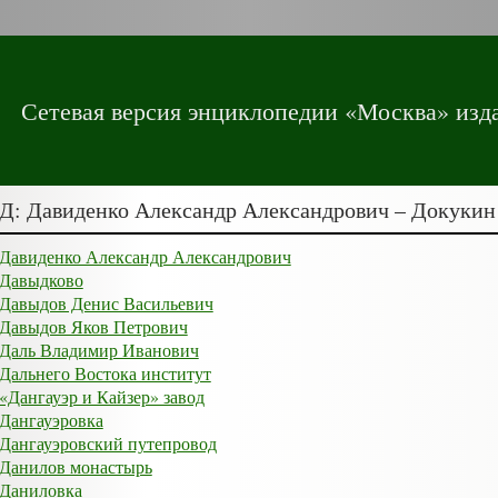
Сетевая версия энциклопедии «Москва» изда
Д: Давиденко Александр Александрович – Докуки
Давиденко Александр Александрович
Давыдково
Давыдов Денис Васильевич
Давыдов Яков Петрович
Даль Владимир Иванович
Дальнего Востока институт
«Дангауэр и Кайзер» завод
Дангауэровка
Дангауэровский путепровод
Данилов монастырь
Даниловка