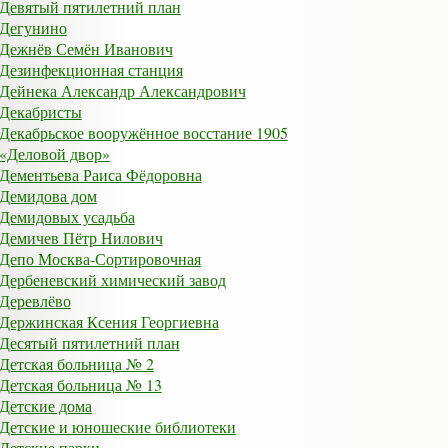
Девятый пятилетний план
Дегунино
Дежнёв Семён Иванович
Дезинфекционная станция
Дейнека Александр Александрович
Декабристы
Декабрьское вооружённое восстание 1905
«Деловой двор»
Дементьева Раиса Фёдоровна
Демидова дом
Демидовых усадьба
Демичев Пётр Нилович
Депо Москва-Сортировочная
Дербеневский химический завод
Деревлёво
Держинская Ксения Георгиевна
Десятый пятилетний план
Детская больница № 2
Детская больница № 13
Детские дома
Детские и юношеские библиотеки
Детские парки