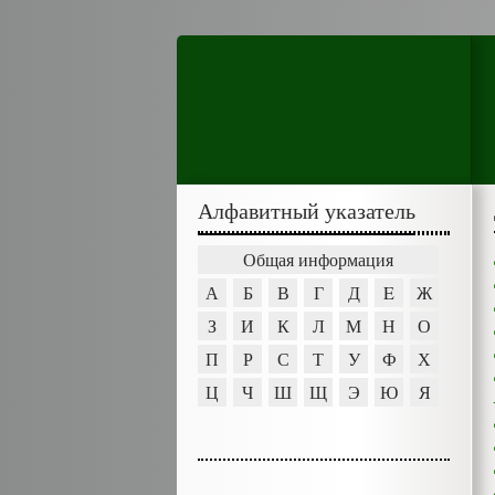
Алфавитный указатель
Общая информация
А
Б
В
Г
Д
E
Ж
З
И
К
Л
М
Н
О
П
Р
С
Т
У
Ф
Х
Ц
Ч
Ш
Щ
Э
Ю
Я