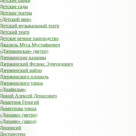
Детские сады
Детские театры
«Детский мир»
Детский музыкальный театр
Детский театр
Детское речное пароходство
Джалиль Муса Мустафиевич
«Дзержинская» (метро)
Дзержинские казармы
Дзержинский Феликс Эдмундович
Дзержинский район
Дзержинского площадь
Дзержинского улица
«Диафильм»
Дикий Алексей Денисович
Димитров Георгий
Димитрова улица
«Динамо» (метро)
«Динамо» (завод)
Дионисий
Диспансеры