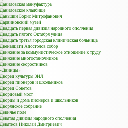
Даниловская мануфактура
Даниловское кладбище
Даньшин Борис Митрофанович
Дарвиновский музей
Двадцать первая дивизия народного ополчения
Двадцать пятого Октября улица
Двадцать третья городская клиническая больница
Двенадцати Апостолов собор
Движение за коммунистическое отношение к труду
Движение многостаночников
Движение скоростников
«Двинцы»
Дворец культуры ЗИЛ
Дворец пионеров и школьников
Дворец Советов
Дворцовый мост
Дворцы и дома пионеров и школьников
Дворянское собрание
Девичье поле
Девятая дивизия народного ополчения
Девятков Николай Дмитриевич