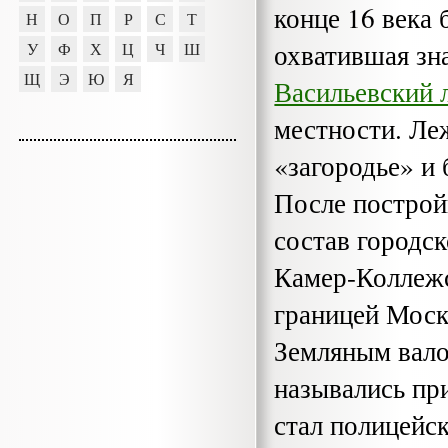
конце 16 века
Н
О
П
Р
С
Т
охватившая зн
У
Ф
Х
Ц
Ч
Ш
Щ
Э
Ю
Я
Васильевский 
местности. Ле
«загородье» и
После по­стро
состав городс
Камер-Коллежс
границей Моск
Земляным вало
назывались пр
стал по­лицей