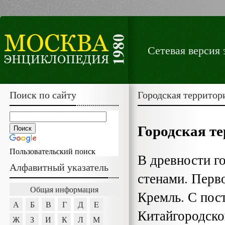
Сетевая версия
Поиск по сайту
Городская территор
Городская т
Пользовательский поиск
В древности г
Алфавитный указатель
стенами. Перв
Общая информация
Кремль. С пост
А
Б
В
Г
Д
E
Китайгородско
Ж
З
И
К
Л
М