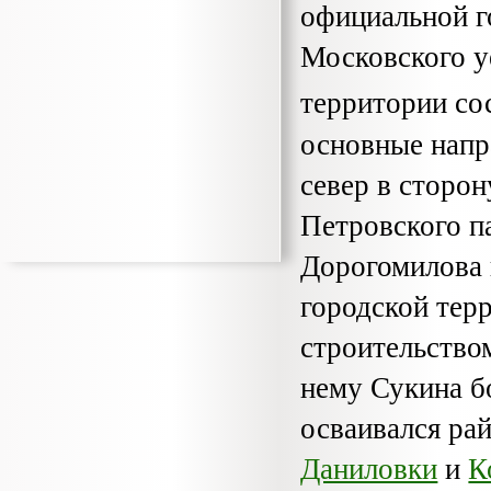
официальной г
Московского у
территории со
основные на­пр
север в сторо
Петров­ского п
Дорогомилова 
городской тер
строительство
нему Сукина б
осваивался ра
Даниловки
и
К