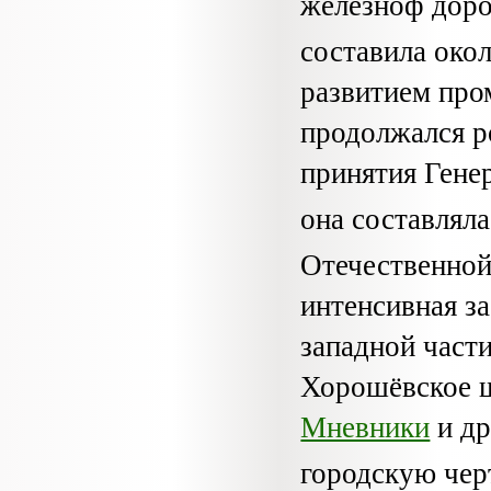
железноф доро
составила око
развитием про
продолжался р
принятия Гене
она составляла
Отечественной
интен­сивная з
западной част
Хорошёвское ш
Мневники
и др
городскую черт