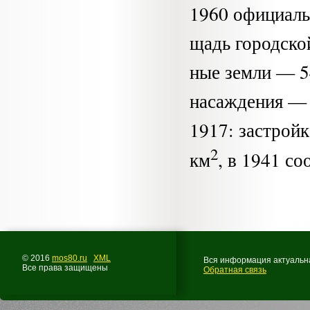
1960 официаль
щадь городско
ные земли — 5
насаждения — 
1917: застрой
2
км
, в 1941 со
© 2016
mos80.ru
XML
Вся информация актуальна
Все права защищены
Обратная связь