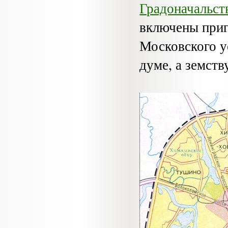
Градоначальст
включены приг
Московского у
думе, а земств