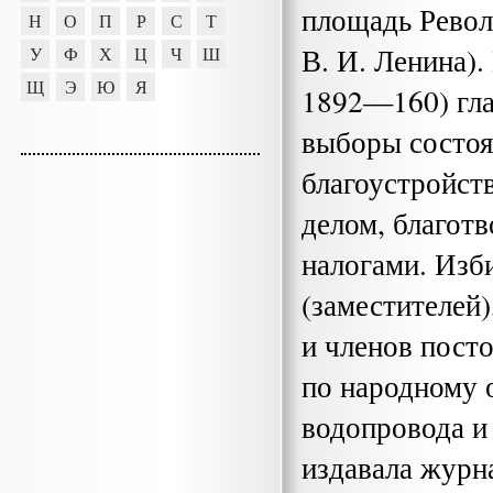
площадь Револ
Н
О
П
Р
С
Т
В. И. Ленина).
У
Ф
Х
Ц
Ч
Ш
Щ
Э
Ю
Я
1892—160) гла
выборы состоя
благоустройст
делом, благот
налогами. Изб
(заместителей
и членов пост
по народному 
водопровода и 
издавала жур