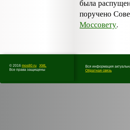
была распущен
поручено Сов
Моссовету
.
© 2016
mos80.ru
XML
Вся информация актуальна
Все права защищены
Обратная связь