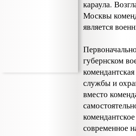
караула. Возгл
Москвы коменд
является военн
Первоначально
губернском во
комендантская 
служ­бы и охр
вместо коменда
самостоятельн
комендантское
современное н