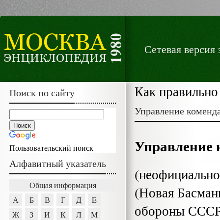
Сетевая версия
Как правильно
Поиск по сайту
Управление коменд
Управление 
Пользовательский поиск
Алфавитный указатель
(неофициально
Общая информация
(Новая Басман­
А
Б
В
Г
Д
E
оборо­ны СССР
Ж
З
И
К
Л
М