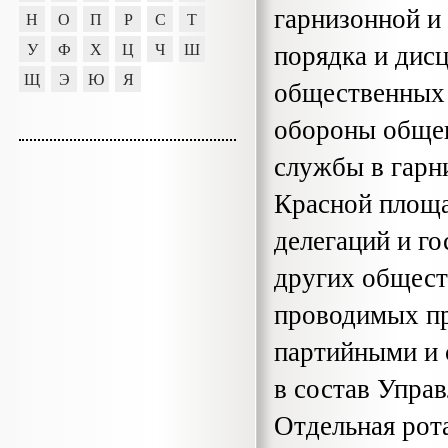
гарнизонной и 
Н
О
П
Р
С
Т
порядка и дис
У
Ф
Х
Ц
Ч
Ш
Щ
Э
Ю
Я
общественных 
обороны общег
службы в гарни
Красной площа
делегаций и го
других общест
проводимых пр
партийными и 
в состав Упра
От­дельная рот