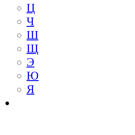
Ц
Ч
Ш
Щ
Э
Ю
Я