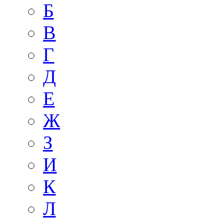
Б
В
Г
Д
E
Ж
З
И
К
Л