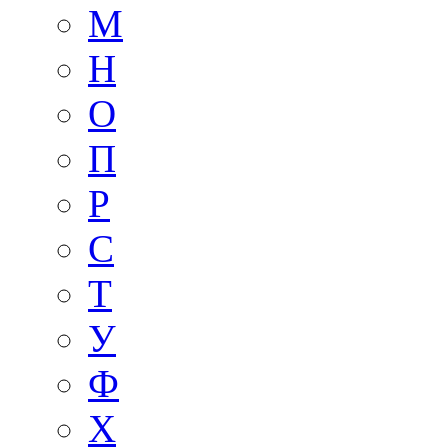
М
Н
О
П
Р
С
Т
У
Ф
Х