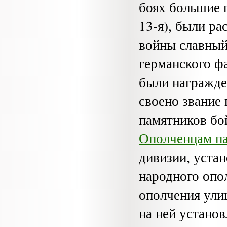
боях большие по
13-я), были р
войны славный 
германского ф
были награж­д
своено звание 
памятников бо
Ополченцам п
дивизии, уста
народного опо
ополчения ули
на ней устано