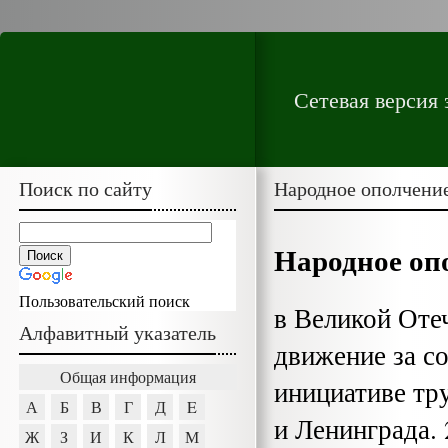
Сетевая версия
Поиск по сайту
Народное ополчени
Народное оп
Пользовательский поиск
в Великой Оте
Алфавитный указатель
движение за с
Общая информация
ини­циативе т
А
Б
В
Г
Д
E
и Ленинграда.
Ж
З
И
К
Л
М