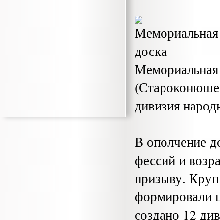
Мемориальная 
(Староконюшен
дивизия народ
В ополчение д
фессий и возр
призыву. Круп
формировали ц
создано 12 див