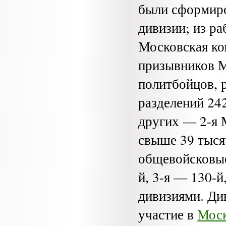
были сформиро
дивизии; из р
Московская ко
призывников М
политбойцов, 
разделений 24
других — 2-я 
свыше 39 тыся
общевойсковые 
й, 3-я — 130-й
дивизиями. Ди
участие в
Моск