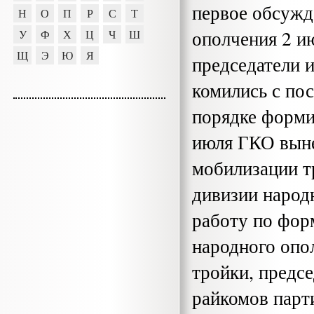
первое обсужд
Н
О
П
Р
С
Т
ополчения 2 и
У
Ф
Х
Ц
Ч
Ш
Щ
Э
Ю
Я
председатели 
комились с по
порядке форми
июля ГКО выне
мобилизации т
дивизии народ
работу по фор
народного опо
тройки, предс
райкомов парт