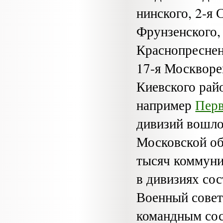
нинского, 2-я 
Фрунзенского, 
Красно­преснен
17-я Москворец
Киевского райо
например
Перв
дивизий вошло
Московской об
тысяч коммуни
в дивизиях со
Военный совет
команд­ным со