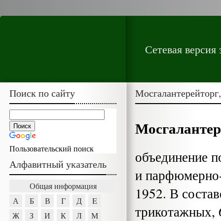
Сетевая версия
Поиск по сайту
Мосгалантерейторг,
Мосгалантер
Пользовательский поиск
объединение п
Алфавитный указатель
и парфюмерно-
Общая информация
1952. В состав
А
Б
В
Г
Д
E
трико­тажных,
Ж
З
И
К
Л
М