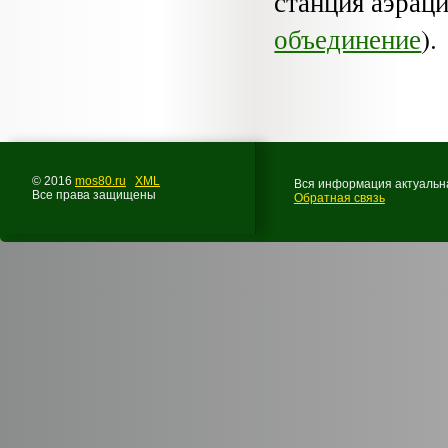
станция аэра­ц
объединение
).
© 2016
mos80.ru
XML
Вся информация актуальна
Все права защищены
Обратная связь