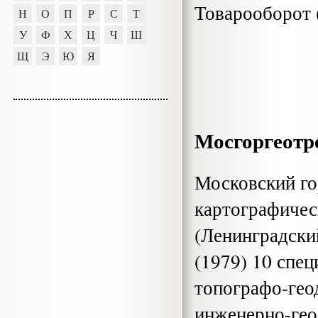
Товарооборот (
Н
О
П
Р
С
Т
У
Ф
Х
Ц
Ч
Ш
Щ
Э
Ю
Я
Мосгоргеотр
Московский го
картографиче
(Ленинградский
(1979) 10 спе
топографо-гео
инженерно-гео