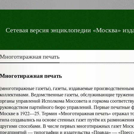
Сетевая версия энциклопедии «Москва» изда
Многотиражная печать
Многотиражная печать
(многотиражные газеты), газеты, издаваемые производственны
коллективами. Ведомственные газеты, обслуживающие труженико
орга­ны управлений Исполкома Моссовета и горкома соответств
руководством партийного бю­ро управлений. Первые печатные фа
Москве в 1922—25. Термин «Многотиражная печать» отражал тот
типа создавались на основе стенных газет путём их размножения
другими способами. В числе пер­вых многотиражных газет Мос
предприятий — типо­графии и издательства «Правда» — «Пресс»