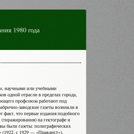
ния 1980 года
ми, научными или учебными
в од­ной отрасли в пределах города,
ующего профсою­за работают под
б­рично-заводские газеты возникли в
 факт, что первые издания подобного
 (тиражирования) на гек­тографе и
квы были газеты: полиграфических
 (1922, с 1929 — «Правдист»),