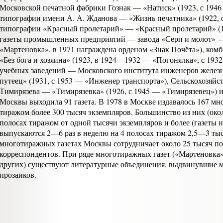
Московской печатной фабрики Гознак — «Натиск» (1923, с 1946 
типографии имени А. А. Жданова — «Жизнь печатника» (1922, 
типографии «Красный пролетарий» — «Красный пролетарий» (19
газеты промышленных предприятий — завода «Серп и молот» — 
«Мартеновка», в 1971 награждена орденом «Знак Почёта»), ком
«Без бога и хозяина» (1923, в 1924—1932 — «Погонялка», с 193
учебных заведе­ний — Московского института инженеров желе
путеец» (1931, с 1953 — «Инженер транспорта»), Сельскохозяйс
Тимирязева — «Тимирязевка» (1926, с 1945 — «Тимирязевец») и 
Москвы вы­ходила 91 газета. В 1978 в Москве издавалось 167 м
тиражом более 300 тысяч экземпляров. Большинство из них (око
полосах тиражом от одной тысячи экземпляров и более (газеты 
выпускаются 2—6 раз в неделю на 4 по­лосах тиражом 2,5—3 тыс
многотиражных газетах Москвы сотруд­ничает около 25 тысяч п
корреспондентов. При ряде много­тиражных газет («Мартеновка»
других) существуют литературные объединения, выдвинувшие м
прозаиков.