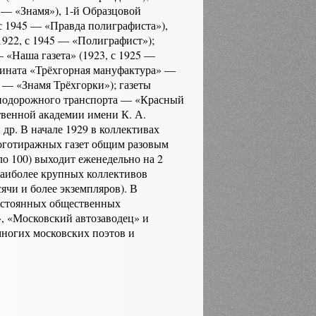
— «Знамя»), 1-й Образцо­вой
с 1945 — «Правда полиграфиста»),
22, с 1945 — «Полигра­фист»);
«Наша газета» (1923, с 1925 —
бината «Трёхгорная мануфактура» —
2 — «Знамя Трёхгорки»); газеты
знодорожного транспорта — «Красный
твенной академии имени К. А.
др. В начале 1929 в коллективах
ноготиражных газет общим разовым
ло 100) выходит еженедельно на 2
наиболее крупных коллективов
ячи и более экземпляров). В
остоянных обществен­ных
, «Мос­ковский автозаводец» и
ногих московских поэтов и