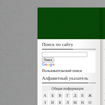
Поиск по сайту
Пользовательский поиск
Алфавитный указатель
Общая информация
А
Б
В
Г
Д
E
Ж
З
И
К
Л
М
Н
О