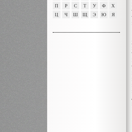
П
Р
С
Т
У
Ф
Х
Ц
Ч
Ш
Щ
Э
Ю
Я