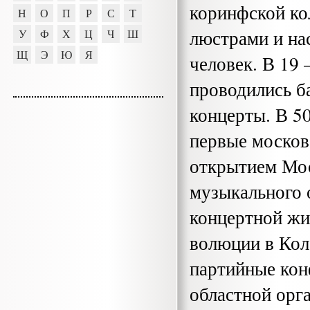
коринфской ко
Н
О
П
Р
С
Т
люстрами и на
У
Ф
Х
Ц
Ч
Ш
Щ
Э
Ю
Я
человек. В 19 
проводились б
концерты. В 5
первые москов
открытием Мос
музыкального 
концертной жи
волюции в Кол
партийные кон
областной орг