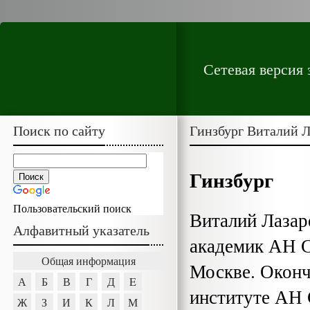
Сетевая версия
Поиск по сайту
Гинзбург Виталий 
Гинзбург
Пользовательский поиск
Виталий Лазаре
Алфавитный указатель
академик АН С
Общая информация
Москве. Оконч
А
Б
В
Г
Д
E
институте АН 
Ж
З
И
К
Л
М