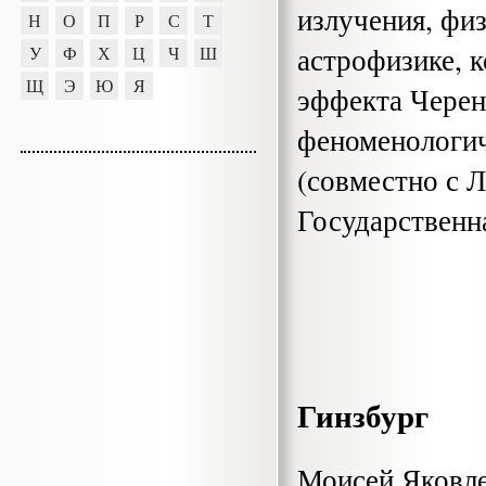
излучения, физ
Н
О
П
Р
С
Т
астрофизике, 
У
Ф
Х
Ц
Ч
Ш
Щ
Э
Ю
Я
эффекта Черен
феноменологи
(совместно с Л
Государственн
Гинзбург
Моисей Яковле