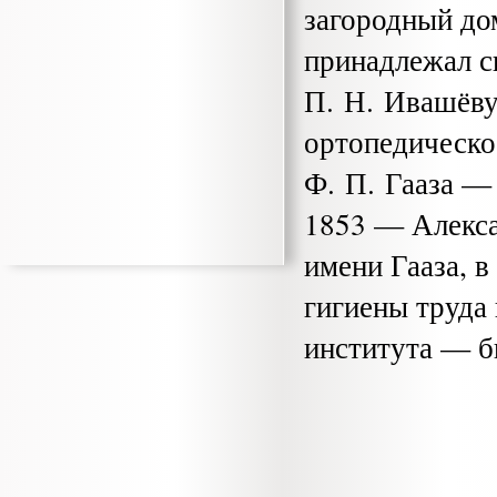
загородный до
принад­лежал 
П. Н. Ивашёву
ортопедическо
Ф. П. Гааза —
1853 — Алекса
имени Гааза, в
гигиены труда
института — б