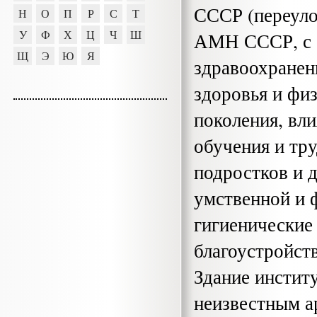
СССР (переуло
Н
О
П
Р
С
Т
У
Ф
Х
Ц
Ч
Ш
АМН СССР, с 
Щ
Э
Ю
Я
здравоохранен
здоровья и фи
поколения, вл
обучения и тру
подростков и 
умственной и 
гигиенические
благоустройст
Здание инстит
неизвестным а