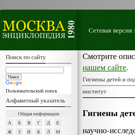
Сетевая версия
Смотрите опи
Поиск по сайту
нашем сайте
.
Гигиены детей и по
институт
Пользовательский поиск
Алфавитный указатель
Гигиены дете
Общая информация
А
Б
В
Г
Д
E
научно-исслед
Ж
З
И
К
Л
М