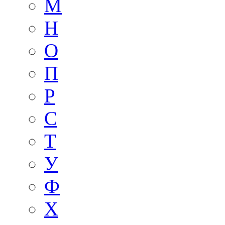
М
Н
О
П
Р
С
Т
У
Ф
Х