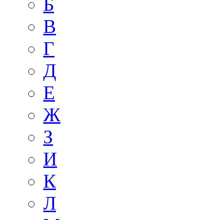
Б
В
Г
Д
E
Ж
З
И
К
Л