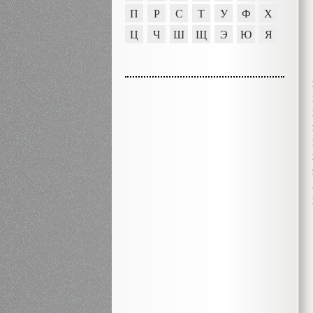
П
Р
С
Т
У
Ф
Х
Ц
Ч
Ш
Щ
Э
Ю
Я