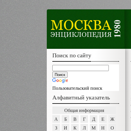
Поиск по сайту
Пользовательский поиск
Алфавитный указатель
Общая информация
А
Б
В
Г
Д
E
Ж
З
И
К
Л
М
Н
О