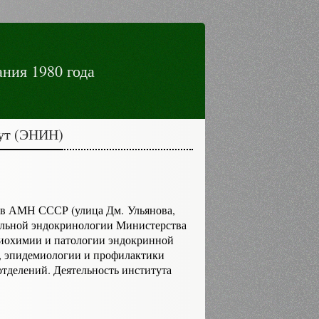
ния 1980 года
тут (ЭНИН)
ов АМН СССР (улица Дм. Ульянова,
тальной эндокринологии Министерства
биохимии и патологии эндокринной
я, эпидемиологии и профилактики
отделений. Деятельность института