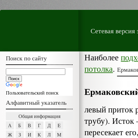
Сетевая версия
Наиболее
подх
Поиск по сайту
потолка
.
Ермако
Ермаковский
Пользовательский поиск
Алфавитный указатель
левый приток 
Общая информация
трубу). Исток
А
Б
В
Г
Д
E
пересекает его
Ж
З
И
К
Л
М