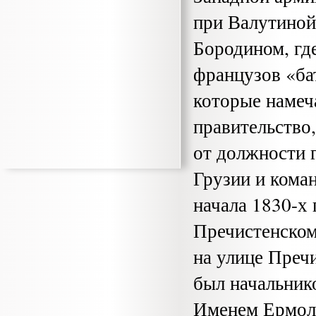
при Валутиной
Бо­родином, гд
французов «бат
которые намеч
правительство
от должно­сти
Грузии и кома
начала 1830-х
Пречистенском
на улице Пречи
был начальник
Именем Ермоло