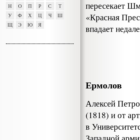
пересекает Шм
Н
О
П
Р
С
Т
«Крас­ная Пре
У
Ф
Х
Ц
Ч
Ш
Щ
Э
Ю
Я
впадает недале
Ермолов
Алексей Петро
(1818) и от ар
в Университет
Западной арми