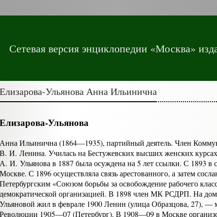
Сетевая версия энциклопедии «Москва» изда
Елизарова-Ульянова Анна Ильинична
Елизарова-Ульянова
Анна Ильинична (1864—1935), партийный деятель. Член Коммун
В. И. Ленина. Училась на Бестужевских высших женских курсах 
А. И. Ульянова в 1887 была осуждена на 5 лет ссылки. С 1893 
Москве. С 1896 осуществля­ла связь арестованного, а затем сосл
Петербургским «Союзом борьбы за освобождение рабочего класса
демократической организацией. В 1898 член МК РСДРП. На доме
Ульяновой жил в феврале 1900 Ленин (улица Образ­цова, 27), —
Революции 1905—07 (Петербург). В 1908—09 в Москве организ