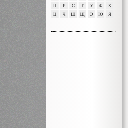
П
Р
С
Т
У
Ф
Х
Ц
Ч
Ш
Щ
Э
Ю
Я