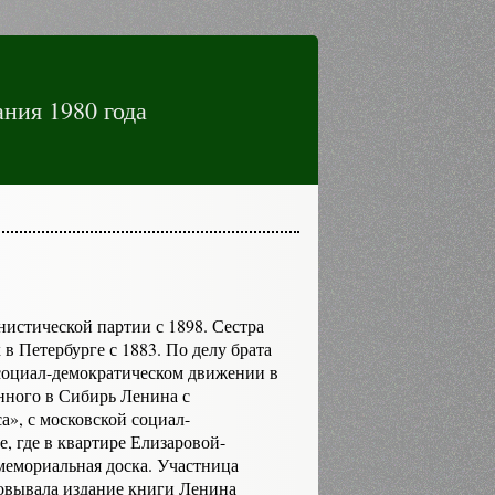
ния 1980 года
истической партии с 1898. Сестра
в Петербурге с 1883. По делу брата
в социал-демократическом движении в
ан­ного в Сибирь Ленина с
», с московской социал-
, где в квартире Елизаровой-
 мемориальная доска. Участница
овывала издание книги Ленина