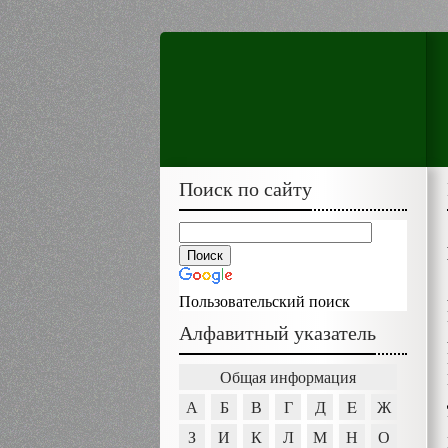
Поиск по сайту
Пользовательский поиск
Алфавитный указатель
Общая информация
А
Б
В
Г
Д
E
Ж
З
И
К
Л
М
Н
О