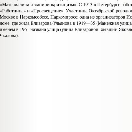
«Материализм и эмпириокритицизм». С 1913 в Петербурге работ
«Работница» и «Просве­щение». Участница Октябрьской революц
Москве в Наркомсобесе, Наркомпросе; одна из организато­ров Ис
доме, где жила Елизарова-Ульянова в 1919—35 (Манеж­ная улица,
именем в 1961 названа улица (улица Елизаровой, бывший Яковл
Чкалова).