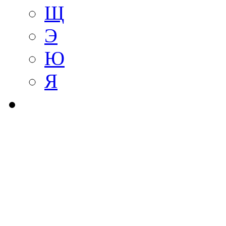
Щ
Э
Ю
Я