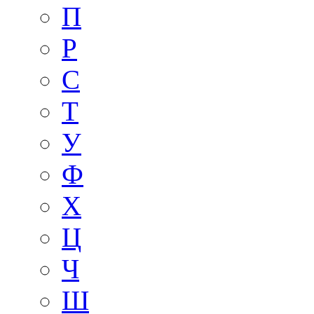
П
Р
С
Т
У
Ф
Х
Ц
Ч
Ш