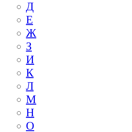
Д
E
Ж
З
И
К
Л
М
Н
О