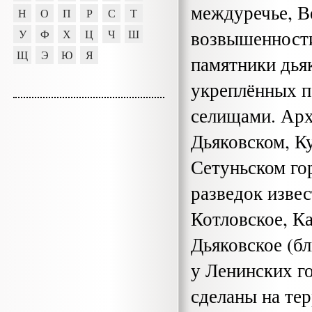
междуречье, В
Н
О
П
Р
С
Т
возвышенности
У
Ф
Х
Ц
Ч
Ш
Щ
Э
Ю
Я
памятники дья
укреплённых п
селищами. Арх
Дьяковском, К
Сетуньском го
разведок изве
Котловское, К
Дьяковское (б
у Ленинских г
сделаны на те