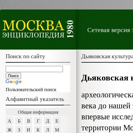
Сетевая версия
Поиск по сайту
Дьяковская культур
Дьяковская 
Пользовательский поиск
археологическ
Алфавитный указатель
века до нашей
Общая информация
впервые иссл
А
Б
В
Г
Д
E
территории Мо
Ж
З
И
К
Л
М