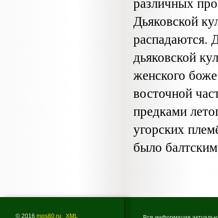
различных про
Дьяковской ку
распадаются. 
дьяковской ку
женского боже
восточной час
предками лето
угорских племё
было балтским
© 2016
mos80.ru
XML
Вся информация актуальна