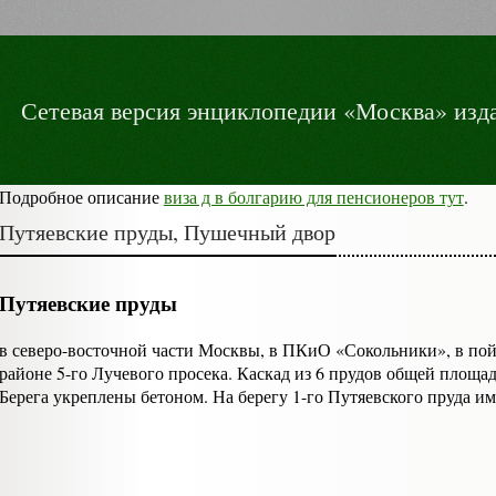
Сетевая версия энциклопедии «Москва» изда
Подробное описание
виза д в болгарию для пенсионеров тут
.
Путяевские пруды, Пушечный двор
Путяевские пруды
в северо-восточной части Москвы, в ПКиО «Сокольники», в пойм
районе 5-го Лучевого просека. Каскад из 6 прудов общей площадь
Берега укреплены бетоном. На берегу 1-го Путяевского пруда и