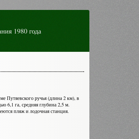
ния 1980 года
е Путяевского ручья (длина 2 км), в
ю 6,1 га, средняя глубина 2,5 м.
меются пляж и лодочная станция.