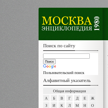
Поиск по сайту
Пользовательский поиск
Алфавитный указатель
Общая информация
А
Б
В
Г
Д
E
Ж
З
И
К
Л
М
Н
О