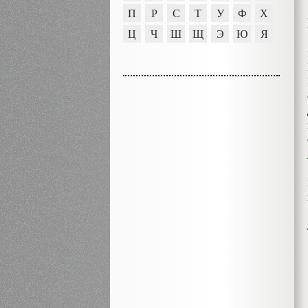
П
Р
С
Т
У
Ф
Х
Ц
Ч
Ш
Щ
Э
Ю
Я