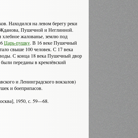
ов. Нахо­дился на левом берегу реки
 Жданова, Пушечной и Неглинной.
и хлебное жалованье, землю под
86
Царь-пушку
. В 16 веке Пушечный
отало свыше 100 человек. С 17 века
 воды. С конца 18 века Пушечный двор
2 были переданы в кремлёвский
авского и Ленинградского вокзалов)
ушек и боеприпасов.
сква], 1950, с. 59—68.