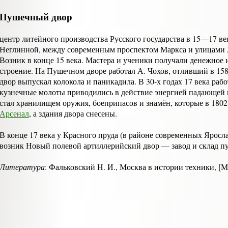
Пушечный двор
центр литейного производства Русского государства в 15—17 век
Неглинной, между современным проспектом Маркса и улицами
Возник в конце 15 века. Мастера и ученики получали денежное 
строение. На Пушечном дворе работал А. Чохов, отливший в 15
двор выпу­скал колокола и паникадила. В 30-х годах 17 века раб
кузнеч­ные молоты приводились в действие энер­гией падающей
стал хранилищем оружия, боеприпасов и знамён, которые в 180
Арсенал
, а здания двора снесены.
В конце 17 века у Красного пруда (в районе современных Яросл
возник Новый полевой артиллерийский двор — завод и склад п
Литература
: Фальковский Н. И., Москва в истории техники, [Мо